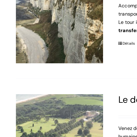
Accomp
transpor
Le tour 
transfe
Détails
Le 
Venez d
humaine