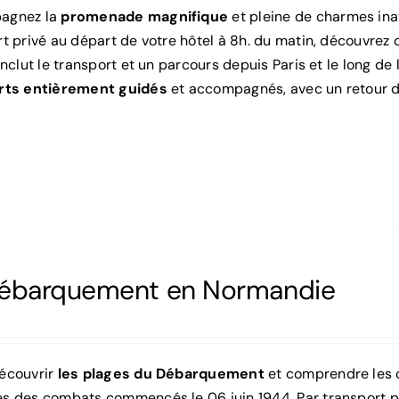
agnez la
promenade magnifique
et pleine de charmes inat
t privé au départ de votre hôtel à 8h. du matin, découvrez 
inclut le transport et un parcours depuis Paris et le long de 
rts entièrement guidés
et accompagnés, avec un retour de
débarquement en Normandie
écouvrir
les plages du Débarquement
et comprendre les c
s des combats commencés le 06 juin 1944. Par transport pri