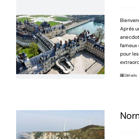
Bienven
Après u
anecdot
fameux 
pour les
extraor
Détails
Norm