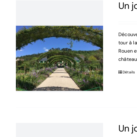
Un j
Découver
tour à l
Rouen e
château
Détails
Un j