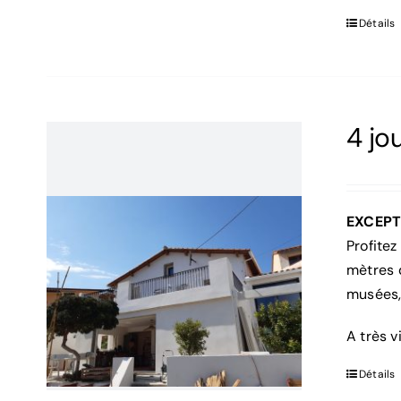
Détails
4 jo
EXCEPT
Profite
mètres
musées, 
A très v
Détails