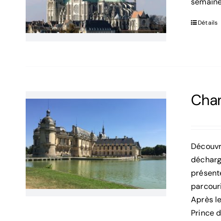
semaine
Détails
Chan
Découvre
décharge
présent
parcouri
Après le
Prince 