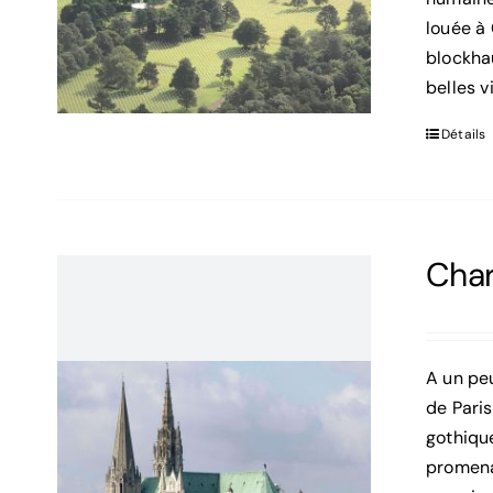
louée à
blockha
belles v
Détails
Char
A un pe
de Paris
gothique
promena