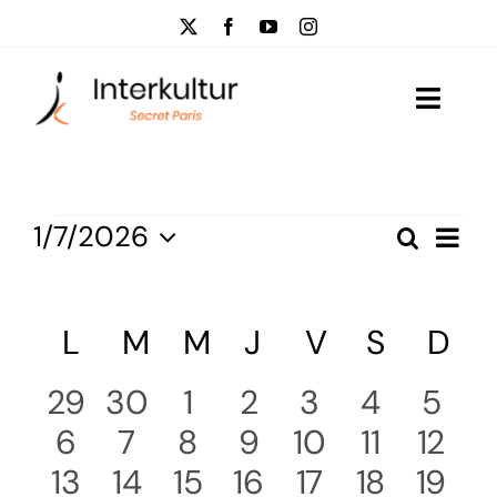
Passer
au
contenu
Toggle
Naviga
Visites
Évènements
Nav
1/7/2026
Recherc
Événementiel
Reche
Mois
Sélectionnez
de
et
une
Qui sommes-nous?
vu
date.
Calendrier
L
lundi
M
mardi
M
mercredi
J
jeudi
V
vendredi
S
samedi
D
di
navig
Év
Actus
de
de
0
1
1
1
1
3
2
29
30
1
2
3
4
5
Évènements
Contactez-nous
évènements
0
évènement
2
1
évènement
2
évènement
1
évènement
évèneme
2
2
évèn
vues
6
7
8
9
10
11
12
0
évènements
0
évènements
1
évènement
0
évènements
évènement
1
3
évèneme
2
évèn
13
14
15
16
17
18
19
Évèn