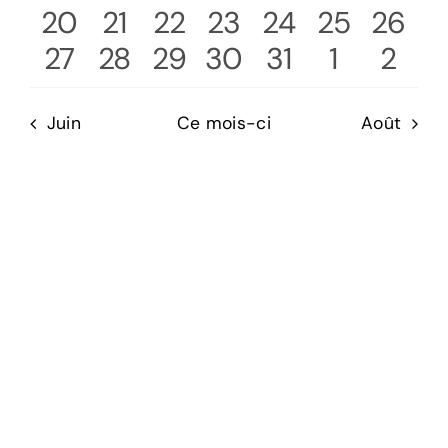
1
évènements
évènements
1
1
évènement
3
évènements
1
évènement
2
évèneme
2
évèn
20
21
22
23
24
25
26
évènement
0
1
évènement
1
évènement
1
évènements
évènement
1
évènemen
2
évèn
1
27
28
29
30
31
1
2
évènements
évènement
évènement
évènement
évènement
évèneme
évèn
Juin
Ce mois-ci
Août