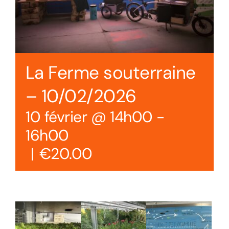
La Ferme souterraine
– 10/02/2026
10 février @ 14h00
-
16h00
|
€20.00