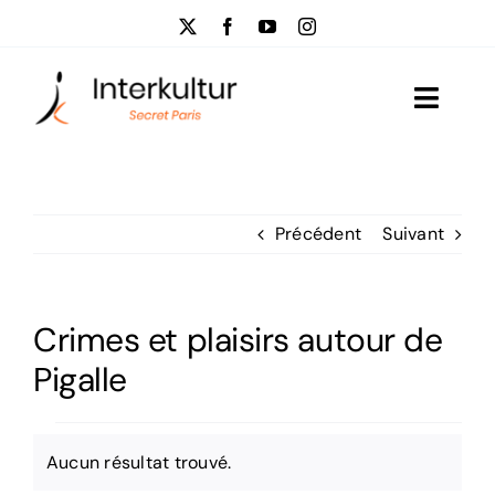
Passer
au
contenu
Toggle
Naviga
Visites
Précédent
Suivant
Événementiel
Qui sommes-nous?
Crimes et plaisirs autour de
Actus
Pigalle
Contactez-nous
Évènements
Aucun résultat trouvé.
Notice